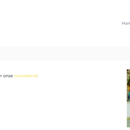
Ho
or onze
nieuwsbrief
.