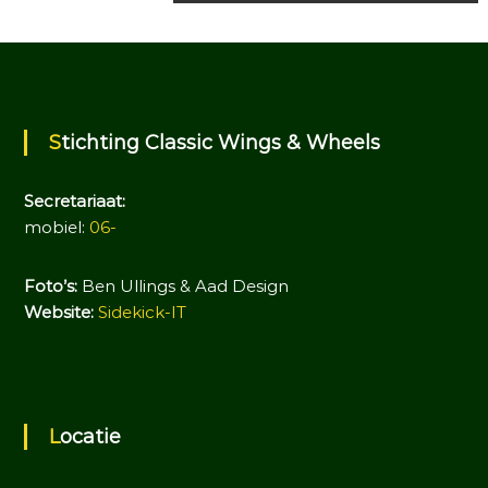
r
i
c
Stichting Classic Wings & Wheels
h
Secretariaat:
t
mobiel:
06-
n
Foto’s:
Ben Ullings & Aad Design
Website:
Sidekick-IT
a
v
i
Locatie
g