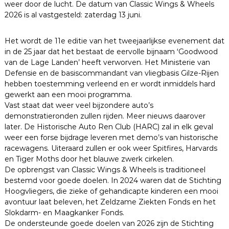
weer door de lucht. De datum van Classic Wings & Wheels
s
n
2026 is al vastgesteld: zaterdag 13 juni.
v
l
i
Het wordt de 11e editie van het tweejaarlijkse evenement dat
e
in de 25 jaar dat het bestaat de eervolle bijnaam ‘Goodwood
g
van de Lage Landen’ heeft verworven. Het Ministerie van
t
u
Defensie en de basiscommandant van vliegbasis Gilze-Rijen
i
hebben toestemming verleend en er wordt inmiddels hard
g
gewerkt aan een mooi programma.
e
Vast staat dat weer veel bijzondere auto’s
n
demonstratieronden zullen rijden. Meer nieuws daarover
later. De Historische Auto Ren Club (HARC) zal in elk geval
weer een forse bijdrage leveren met demo’s van historische
racewagens. Uiteraard zullen er ook weer Spitfires, Harvards
en Tiger Moths door het blauwe zwerk cirkelen.
De opbrengst van Classic Wings & Wheels is traditioneel
bestemd voor goede doelen. In 2024 waren dat de Stichting
Hoogvliegers, die zieke of gehandicapte kinderen een mooi
avontuur laat beleven, het Zeldzame Ziekten Fonds en het
Slokdarm- en Maagkanker Fonds.
De ondersteunde goede doelen van 2026 zijn de Stichting