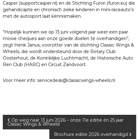
Casper (supportcasper.nl) en de Stichting Furori (furori.eu) die
gehandicapte en chronisch zieke kinderen in mini-raceauto’s
met de autosport laat kennismaken.
“Hopelijk kunnen we op 13 juni volgend jaar weer een paar
mooie cheques aan onze goede doelen te overhandigen”,
zegt Henk Janus, voorzitter van de stichting Classic Wings &
Wheels, die wordt ondersteund door de Rotary Club
Oosterhout, de Koninklijke Luchtmacht, de Historische Auto
Ren Club (HARC) en Circuit Zandvoort.
Voor meer info: servicedesk@classicwings-wheels.nl
B
Op weg naar 13 juni 2026 – onze 11e editie én 25 jaar
Classic Wings & Wheels!
e
Brochure editie 2026 overhandigd