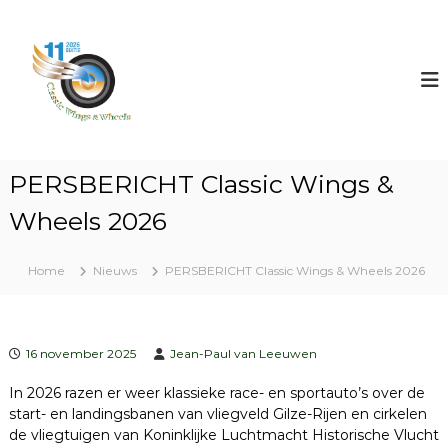
G
a
C
B
e
n
l
k
a
a
i
a
s
j
r
k
s
d
h
i
e
i
c
s
i
PERSBERICHT Classic Wings &
t
n
W
o
Wheels 2026
h
i
r
o
n
i
u
s
g
Home
Nieuws
PERSBERICHT Classic Wings & Wheels 2026
d
c
s
h
&
e
a
W
u
16 november 2025
Jean-Paul van Leeuwen
h
t
e
o
In 2026 razen er weer klassieke race- en sportauto’s over de
'
start- en landingsbanen van vliegveld Gilze-Rijen en cirkelen
e
s
de vliegtuigen van Koninklijke Luchtmacht Historische Vlucht
l
e